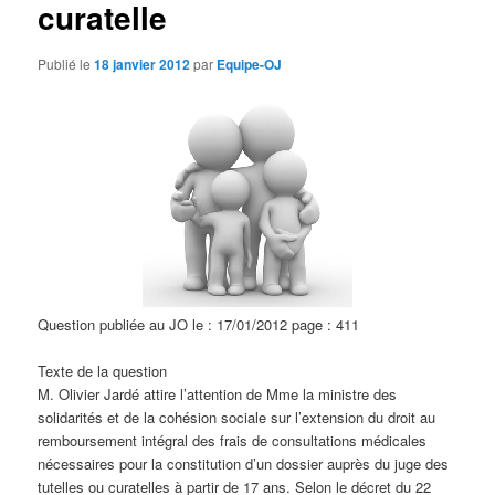
curatelle
d
e
s
Publié le
18 janvier 2012
par
Equipe-OJ
a
r
t
i
c
l
e
s
Question publiée au JO le : 17/01/2012 page : 411
Texte de la question
M. Olivier Jardé attire l’attention de Mme la ministre des
solidarités et de la cohésion sociale sur l’extension du droit au
remboursement intégral des frais de consultations médicales
nécessaires pour la constitution d’un dossier auprès du juge des
tutelles ou curatelles à partir de 17 ans. Selon le décret du 22