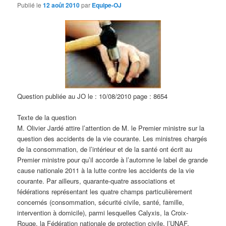
d
Publié le
12 août 2010
par
Equipe-OJ
e
s
a
r
t
i
c
l
Question publiée au JO le : 10/08/2010 page : 8654
e
s
Texte de la question
M. Olivier Jardé attire l’attention de M. le Premier ministre sur la
question des accidents de la vie courante. Les ministres chargés
de la consommation, de l’intérieur et de la santé ont écrit au
Premier ministre pour qu’il accorde à l’automne le label de grande
cause nationale 2011 à la lutte contre les accidents de la vie
courante. Par ailleurs, quarante-quatre associations et
fédérations représentant les quatre champs particulièrement
concernés (consommation, sécurité civile, santé, famille,
intervention à domicile), parmi lesquelles Calyxis, la Croix-
Rouge, la Fédération nationale de protection civile, l’UNAF,