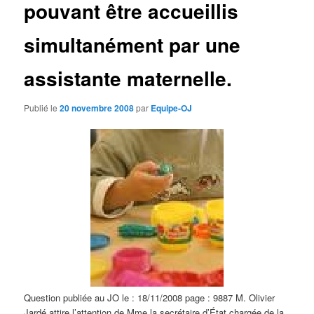
pouvant être accueillis
d
e
s
simultanément par une
a
r
assistante maternelle.
t
i
c
Publié le
20 novembre 2008
par
Equipe-OJ
l
e
s
Question publiée au JO le : 18/11/2008 page : 9887 M. Olivier
Jardé attire l’attention de Mme la secrétaire d’État chargée de la