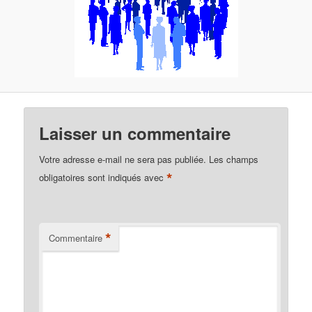
d
e
s
i
m
a
g
e
s
Laisser un commentaire
Votre adresse e-mail ne sera pas publiée.
Les champs
*
obligatoires sont indiqués avec
*
Commentaire