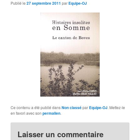
d
Publié le
27 septembre 2011
par
Equipe-OJ
e
s
a
r
t
i
c
l
e
s
Ce contenu a été publié dans
Non classé
par
Equipe-OJ
. Mettez-le
en favori avec son
permalien
.
Laisser un commentaire