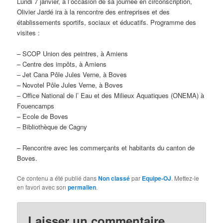
Lundi 7 janvier, à l’occasion de sa journée en circonscription,
d
Olivier Jardé ira à la rencontre des entreprises et des
e
établissements sportifs, sociaux et éducatifs. Programme des
s
visites :
a
r
– SCOP Union des peintres, à Amiens
t
– Centre des impôts, à Amiens
i
– Jet Cana Pôle Jules Verne, à Boves
c
– Novotel Pôle Jules Verne, à Boves
l
– Office National de l’ Eau et des Milieux Aquatiques (ONEMA) à
e
Fouencamps
s
– Ecole de Boves
– Bibliothèque de Cagny
– Rencontre avec les commerçants et habitants du canton de
Boves.
Ce contenu a été publié dans
Non classé
par
Equipe-OJ
. Mettez-le
en favori avec son
permalien
.
Laisser un commentaire