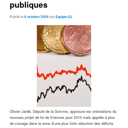
publiques
d
e
s
Publié le
6 octobre 2009
par
Equipe-OJ
a
r
t
i
c
l
e
s
Olivier Jardé, Député de la Somme, approuve les orientations du
nouveau projet de loi de finances pour 2010 mais appelle à plus
de courage dans le sens d’une plus forte réduction des déficits