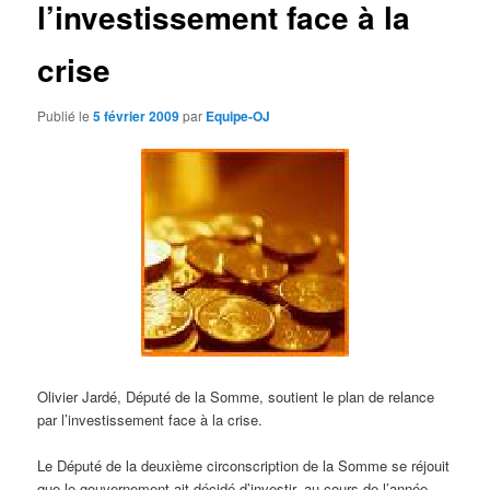
l’investissement face à la
d
e
s
crise
a
r
Publié le
5 février 2009
par
Equipe-OJ
t
i
c
l
e
s
Olivier Jardé, Député de la Somme, soutient le plan de relance
par l’investissement face à la crise.
Le Député de la deuxième circonscription de la Somme se réjouit
que le gouvernement ait décidé d’investir, au cours de l’année