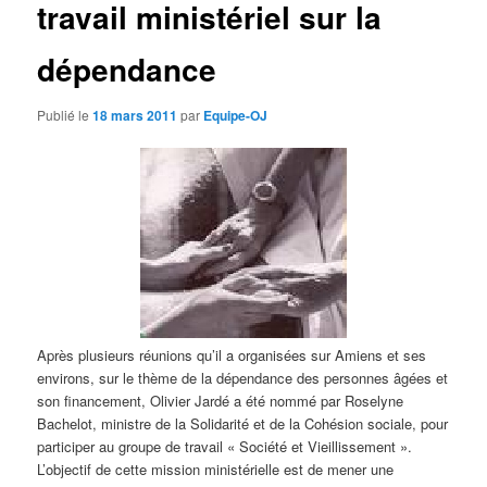
travail ministériel sur la
d
e
s
dépendance
a
r
Publié le
18 mars 2011
par
Equipe-OJ
t
i
c
l
e
s
Après plusieurs réunions qu’il a organisées sur Amiens et ses
environs, sur le thème de la dépendance des personnes âgées et
son financement, Olivier Jardé a été nommé par Roselyne
Bachelot, ministre de la Solidarité et de la Cohésion sociale, pour
participer au groupe de travail « Société et Vieillissement ».
L’objectif de cette mission ministérielle est de mener une