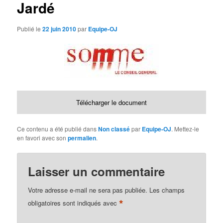
Jardé
d
e
s
Publié le
22 juin 2010
par
Equipe-OJ
a
r
t
i
c
l
e
Télécharger le document
s
Ce contenu a été publié dans
Non classé
par
Equipe-OJ
. Mettez-le
en favori avec son
permalien
.
Laisser un commentaire
Votre adresse e-mail ne sera pas publiée.
Les champs
*
obligatoires sont indiqués avec