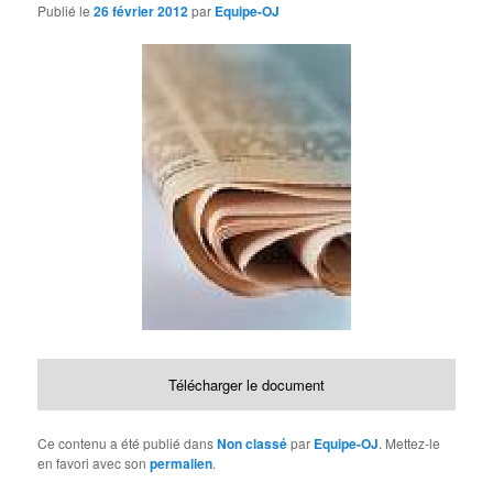
d
Publié le
26 février 2012
par
Equipe-OJ
e
s
a
r
t
i
c
l
e
s
Télécharger le document
Ce contenu a été publié dans
Non classé
par
Equipe-OJ
. Mettez-le
en favori avec son
permalien
.