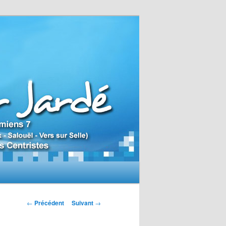
N
←
Précédent
Suivant
→
a