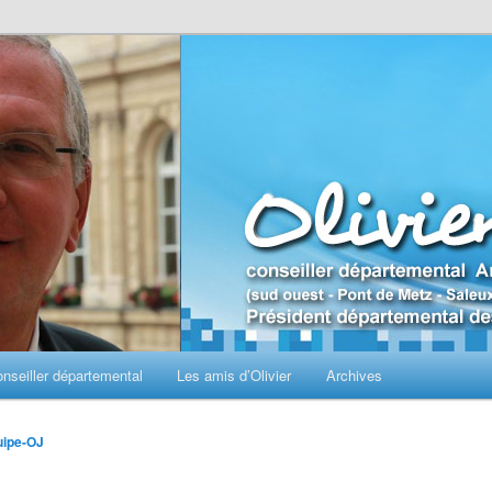
seiller départemental
Les amis d’Olivier
Archives
uipe-OJ