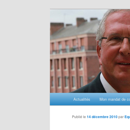
Aller
au
contenu
principal
M
Actualités
Mon mandat de con
e
n
u
Publié le
14 décembre 2010
par
Eq
p