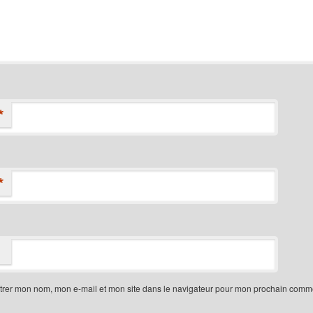
*
*
trer mon nom, mon e-mail et mon site dans le navigateur pour mon prochain comme