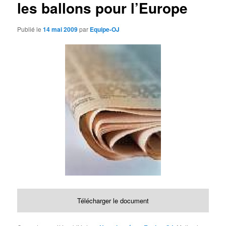
les ballons pour l’Europe
d
e
s
Publié le
14 mai 2009
par
Equipe-OJ
a
r
t
i
c
l
e
s
Télécharger le document