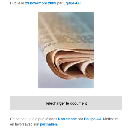
d
Publié le
23 novembre 2009
par
Equipe-OJ
e
s
a
r
t
i
c
l
e
s
Télécharger le document
Ce contenu a été publié dans
Non classé
par
Equipe-OJ
. Mettez-le
en favori avec son
permalien
.