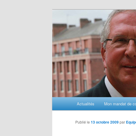
Aller
au
contenu
principal
M
Actualités
Mon mandat de con
e
n
u
Publié le
13 octobre 2009
par
Equip
p