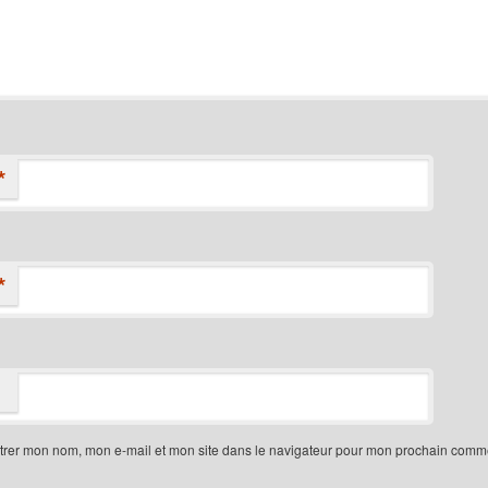
*
*
trer mon nom, mon e-mail et mon site dans le navigateur pour mon prochain comme