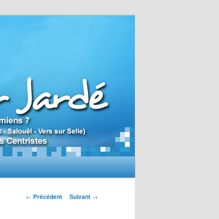
N
←
Précédent
Suivant
→
a