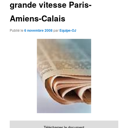
grande vitesse Paris-
d
e
s
Amiens-Calais
a
r
Publié le
6 novembre 2008
par
Equipe-OJ
t
i
c
l
e
s
Télécharger le document