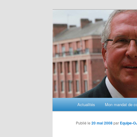
Aller
au
contenu
principal
M
Actualités
Mon mandat de con
e
n
u
Publié le
20 mai 2008
par
Equipe-O
p