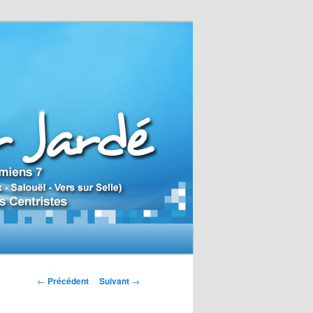
N
←
Précédent
Suivant
→
a