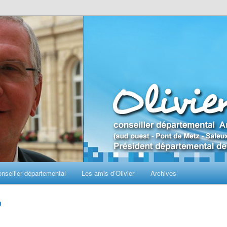
seiller départemental
Les amis d’Olivier
Archives
J