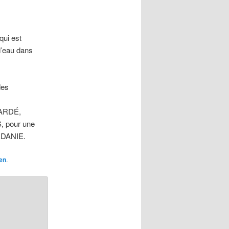
qui est
d’eau dans
des
JARDÉ,
S, pour une
ORDANIE.
en
.