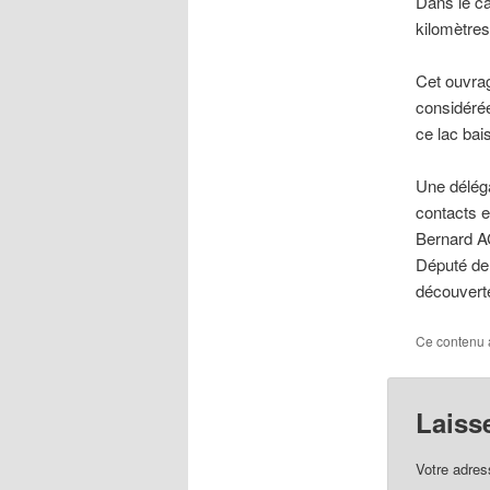
Dans le ca
kilomètres
Cet ouvrag
considérée
ce lac bai
Une déléga
contacts e
Bernard A
Député de 
découverte
Ce contenu 
Laiss
Votre adres