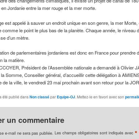
dre des changements climatiques, il existe un projet de canal de 180
 en Jordanie entre la mer rouge et la mer morte.
e est appelé à sauver un endroit unique en son genre, la mer Morte, 
 comme le point le plus bas de la planète. Chaque année, le niveau 
sse d’un mètre.
tion de parlementaires jordaniens est donc en France pour prendre 
n la matière.
CCOYER, Président de l’Assemblée nationale a demandé à Olivier 
la Somme, Conseiller général, d’accueillir cette délégation à AMIEN
 de la ville, le vendredi 23 mai prochain avant son retour pour la J
a été publié dans
Non classé
par
Equipe-OJ
. Mettez-le en favori avec son
permali
er un commentaire
*
se e-mail ne sera pas publiée.
Les champs obligatoires sont indiqués avec