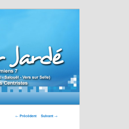
N
←
Précédent
Suivant
→
a