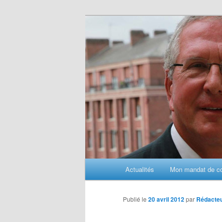
Aller
au
contenu
principal
M
Actualités
Mon mandat de con
e
n
u
Publié le
20 avril 2012
par
Rédacte
p