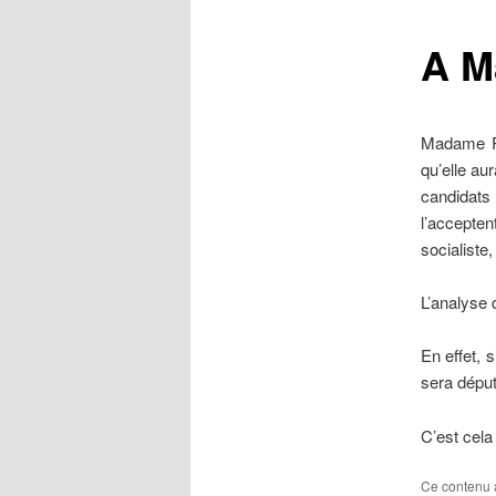
r
i
A M
n
c
i
p
Madame P
a
qu’elle au
l
candidats 
l’accepte
socialiste
L’analyse 
En effet, 
sera déput
C’est cela 
Ce contenu 