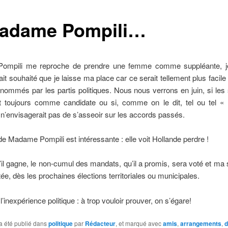
adame Pompili…
ompili me reproche de prendre une femme comme suppléante, j
rait souhaité que je laisse ma place car ce serait tellement plus facile 
nommés par les partis politiques. Nous nous verrons en juin, si les 
nt toujours comme candidate ou si, comme on le dit, tel ou tel 
, n’envisagerait pas de s’asseoir sur les accords passés.
de Madame Pompili est intéressante : elle voit Hollande perdre !
s’il gagne, le non-cumul des mandats, qu’il a promis, sera voté et ma
ée, dès les prochaines élections territoriales ou municipales.
l’inexpérience politique : à trop vouloir prouver, on s’égare!
a été publié dans
politique
par
Rédacteur
, et marqué avec
amis
,
arrangements
,
d