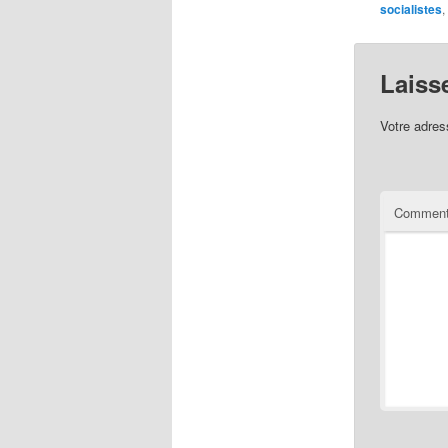
socialistes
,
Laiss
Votre adres
Comment