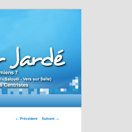
N
←
Précédent
Suivant
→
a