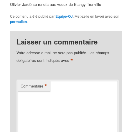
d
Olivier Jardé se rendra aux voeux de Blangy Tronville
e
s
Ce contenu a été publié par
Equipe-OJ
. Mettez-le en favori avec son
a
permalien
.
r
t
i
Laisser un commentaire
c
l
Votre adresse e-mail ne sera pas publiée.
Les champs
e
*
obligatoires sont indiqués avec
s
*
Commentaire