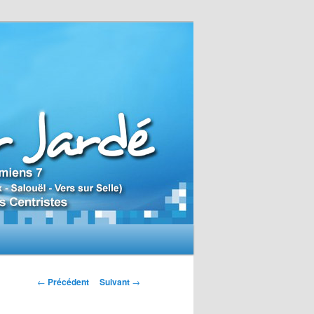
N
←
Précédent
Suivant
→
a