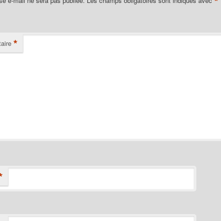
*
se e-mail ne sera pas publiée.
Les champs obligatoires sont indiqués avec
*
aire
*