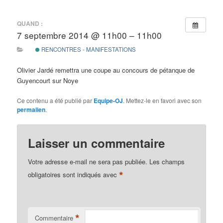
d
e
QUAND :
s
7 septembre 2014 @ 11h00 – 11h00
a
r
RENCONTRES - MANIFESTATIONS
t
i
Olivier Jardé remettra une coupe au concours de pétanque de
c
Guyencourt sur Noye
l
e
Ce contenu a été publié par
Equipe-OJ
. Mettez-le en favori avec son
s
permalien
.
Laisser un commentaire
Votre adresse e-mail ne sera pas publiée.
Les champs
*
obligatoires sont indiqués avec
*
Commentaire