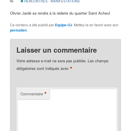
RENCONTRES - MANIFESTATIONS
d
e
Olivier Jardé se rendra à la réderie du quartier Saint Acheul
s
a
Ce contenu a été publié par
Equipe-OJ
. Mettez-le en favori avec son
r
permalien
.
t
i
c
Laisser un commentaire
l
e
Votre adresse e-mail ne sera pas publiée.
Les champs
s
*
obligatoires sont indiqués avec
*
Commentaire