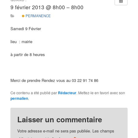
d
9 février 2013 @ 8h00 – 8h00
e
s
PERMANENCE
a
r
Samedi 9 Février
t
i
lieu : mairie
c
l
à partir de 8 heures
e
s
Merci de prendre Rendez vous au 03 22 91 74 86
Ce contenu a été publié par
Rédacteur
. Mettez-le en favori avec son
permalien
.
Laisser un commentaire
Votre adresse e-mail ne sera pas publiée.
Les champs