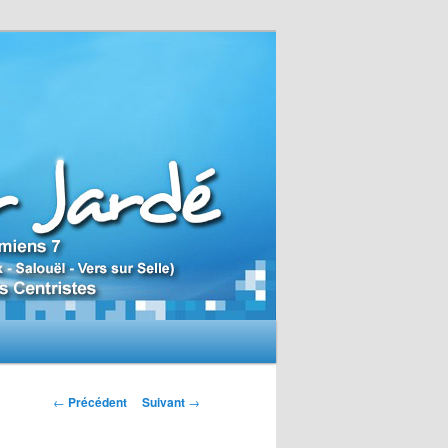
N
←
Précédent
Suivant
→
a