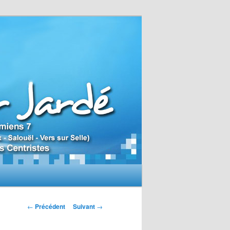
N
←
Précédent
Suivant
→
a