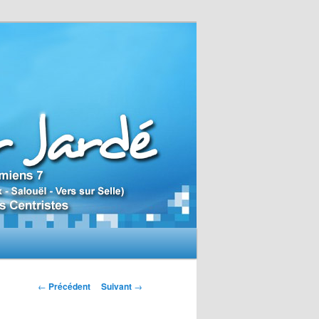
N
←
Précédent
Suivant
→
a