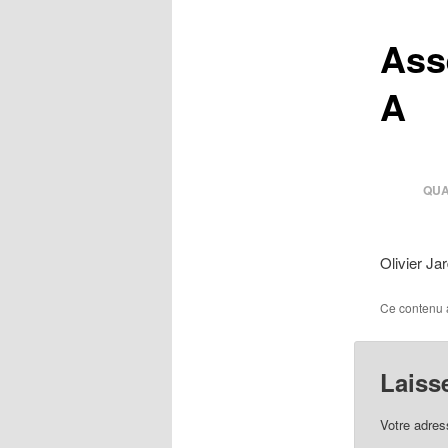
r
i
Ass
n
c
A
i
p
a
l
QUA
Olivier Ja
Ce contenu 
Laiss
Votre adres