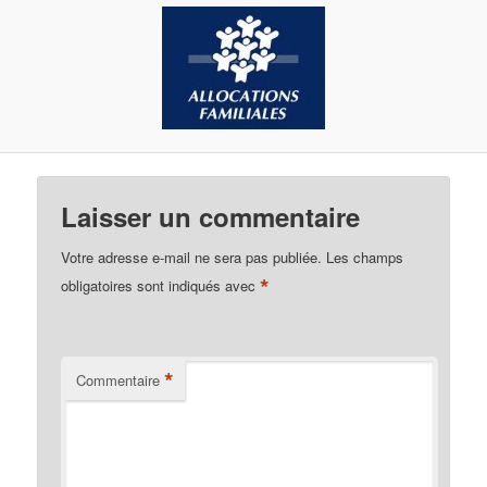
d
e
s
i
m
a
g
e
s
Laisser un commentaire
Votre adresse e-mail ne sera pas publiée.
Les champs
*
obligatoires sont indiqués avec
*
Commentaire